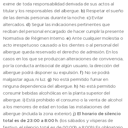
exime de toda responsabilidad derivada de sus actos al
titular y los responsables del albergue.
b)
Respetar el sueño
de las demás personas durante la noche.
c)
Evitar
altercados.
d)
Seguir las indicaciones pertinentes que
reciban del personal encargado de hacer cumplir la presente
Normativa de Régimen Interno.
e)
Ante cualquier molestia o
acto irrespetuoso causado a los clientes o al personal del
albergue queda reservado el derecho de admisión. En los
casos en los que se produzcan alteraciones de convivencia,
por la conducta antisocial de algún usuario, la dirección del
albergue podrá disponer su expulsión.
f)
No se podrá
malgastar agua, ni luz.
g)
No está permitido fumar en
ninguna dependencia del albergue.
h)
No está permitido
consumir bebidas alcohólicas en la planta superior del
albergue.
i)
Está prohibido el consumo o la venta de alcohol
a los menores de edad en todas las instalaciones del
albergue (incluida la zona exterior).
j)
El horario de silencio
total es de 23:00 a 8:00 h
. (los sábados y vísperas de
festivo, el silencio total es de 00:00h a 8:00h) Es obligatorio